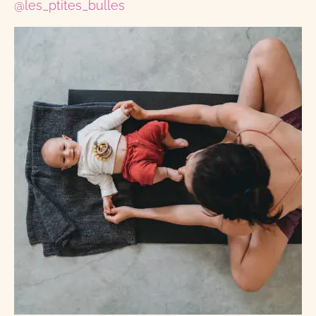
@les_ptites_bulles