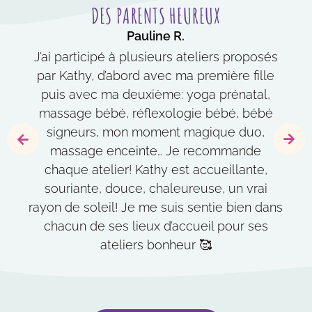
DES PARENTS HEUREUX
Mathilde B.
Pauline R.
Jody G.
J'ai participé ce matin à l'atelier "l'immunité
J’ai participé à plusieurs ateliers proposés
Avec mon bébé de 4 mois nous avons
par Kathy, d’abord avec ma première fille
échangé des moments de détente et de
du bébé et du jeune enfant". Un atelier
complicité au travers de 3 ateliers sur le
puis avec ma deuxième: yoga prénatal,
hyper intéressant avec de très bons
thème du massage de bébé. Katy nous a
massage bébé, réflexologie bébé, bébé
conseils. Une approche et un accueil
toujours très doux et bienveillant. Vous ne
signeurs, mon moment magique duo,
accueilli avec douceur, chaleur,
massage enceinte… Je recommande
serez pas déçu. Ayant participée à
bienveillance et aime partager et
transmettre ses connaissances pour le
chaque atelier! Kathy est accueillante,
plusieurs ateliers auparavant: bébés
signeurs, yoga bébé, moments magiques
souriante, douce, chaleureuse, un vrai
bien-être de maman et de bébé.
rayon de soleil! Je me suis sentie bien dans
avec son enfant et cercle futures mamans,
Katy est une professionnelle passionnée
chacun de ses lieux d’accueil pour ses
qui saura vous guider et vous faire
ateliers bonheur 🥰
découvrir de belles choses.